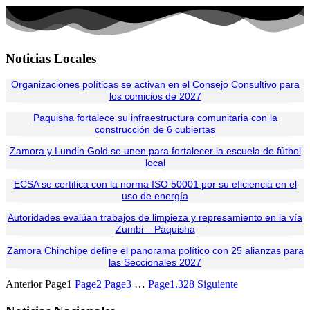
Noticias Locales
Organizaciones políticas se activan en el Consejo Consultivo para
los comicios de 2027
Paquisha fortalece su infraestructura comunitaria con la
construcción de 6 cubiertas
Zamora y Lundin Gold se unen para fortalecer la escuela de fútbol
local
ECSA se certifica con la norma ISO 50001 por su eficiencia en el
uso de energía
Autoridades evalúan trabajos de limpieza y represamiento en la vía
Zumbi – Paquisha
Zamora Chinchipe define el panorama político con 25 alianzas para
las Seccionales 2027
Anterior
Page
1
Page
2
Page
3
…
Page
1.328
Siguiente