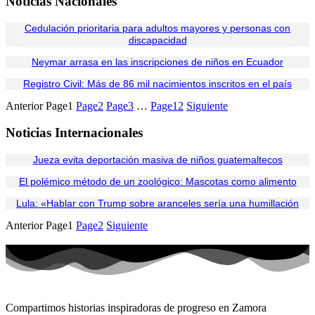
Noticias Nacionales
Cedulación prioritaria para adultos mayores y personas con
discapacidad
Neymar arrasa en las inscripciones de niños en Ecuador
Registro Civil: Más de 86 mil nacimientos inscritos en el país
Anterior
Page
1
Page
2
Page
3
…
Page
12
Siguiente
Noticias Internacionales
Jueza evita deportación masiva de niños guatemaltecos
El polémico método de un zoológico: Mascotas como alimento
Lula: «Hablar con Trump sobre aranceles sería una humillación
Anterior
Page
1
Page
2
Siguiente
Compartimos historias inspiradoras de progreso en Zamora