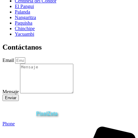
Centinela del Cóndor
El Pangui
Palanda
Nangaritza
Paquisha
Chinchipe
Yacuambi
Contáctanos
Email
Mensaje
Enviar
ZAMORA EN DIRECTO
2025 © Derechos Reservados.
PixelZeta
Desarrollado por
Phone