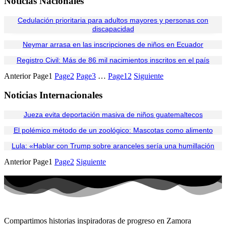
Noticias Nacionales
Cedulación prioritaria para adultos mayores y personas con
discapacidad
Neymar arrasa en las inscripciones de niños en Ecuador
Registro Civil: Más de 86 mil nacimientos inscritos en el país
Anterior
Page
1
Page
2
Page
3
…
Page
12
Siguiente
Noticias Internacionales
Jueza evita deportación masiva de niños guatemaltecos
El polémico método de un zoológico: Mascotas como alimento
Lula: «Hablar con Trump sobre aranceles sería una humillación
Anterior
Page
1
Page
2
Siguiente
Compartimos historias inspiradoras de progreso en Zamora