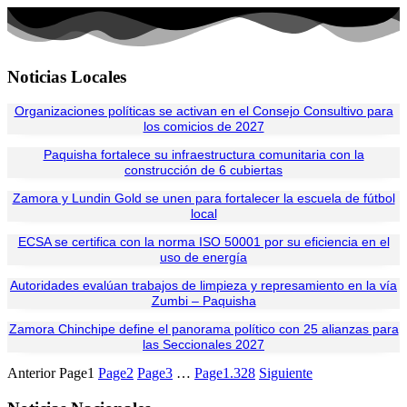
Noticias Locales
Organizaciones políticas se activan en el Consejo Consultivo para
los comicios de 2027
Paquisha fortalece su infraestructura comunitaria con la
construcción de 6 cubiertas
Zamora y Lundin Gold se unen para fortalecer la escuela de fútbol
local
ECSA se certifica con la norma ISO 50001 por su eficiencia en el
uso de energía
Autoridades evalúan trabajos de limpieza y represamiento en la vía
Zumbi – Paquisha
Zamora Chinchipe define el panorama político con 25 alianzas para
las Seccionales 2027
Anterior
Page
1
Page
2
Page
3
…
Page
1.328
Siguiente