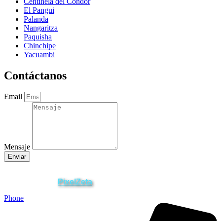
Centinela del Cóndor
El Pangui
Palanda
Nangaritza
Paquisha
Chinchipe
Yacuambi
Contáctanos
Email
Mensaje
Enviar
ZAMORA EN DIRECTO
2025 © Derechos Reservados.
PixelZeta
Desarrollado por
Phone