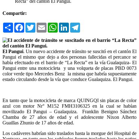
Recta” del cantón El Pangui.
Compartir:
Compartir
Facebook
Twitter
Email
WhatsApp
LinkedIn
Telegram
El Pangui
. Un nuevo accidente de tránsito se suscitó en el cantón El
Pangui el mismo que dejo a dos personas fallecidas el percance se
había efectuado en el barrio de “La Recta” en la vía Gualaquiza- El
Pangui entre una motocicleta y una volqueta de placas PBD 0073
color verde tipo Mercedes Benz la misma que habría supuestamente
estado circulando desde la vía que conduce Gualaquiza. El Pangui.
En tanto que la motocicleta de marca QUINGQI sin placas de color
azul con motor Nr° M152 FMH3106325 en la cual se habían
movilizado El Pangui – Gualaquiza. Franklin Benigno Sánchez
Chamba de 27 años de edad y el adolescente Nixon Alberto
Guaillas Zhunio de 17 años de edad.
Los cadáveres habrían sido traslados hasta la morgue del Hospital de
Yantzaza, en tanto que los vehículos fueron traslados hasta los patios