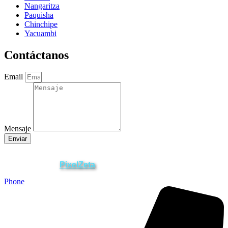
Nangaritza
Paquisha
Chinchipe
Yacuambi
Contáctanos
Email
Mensaje
Enviar
ZAMORA EN DIRECTO
2025 © Derechos Reservados.
PixelZeta
Desarrollado por
Phone