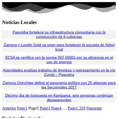
Noticias Locales
Paquisha fortalece su infraestructura comunitaria con la
construcción de 6 cubiertas
Zamora y Lundin Gold se unen para fortalecer la escuela de fútbol
local
ECSA se certifica con la norma ISO 50001 por su eficiencia en el
uso de energía
Autoridades evalúan trabajos de limpieza y represamiento en la vía
Zumbi – Paquisha
Zamora Chinchipe define el panorama político con 25 alianzas para
las Seccionales 2027
Décimo día de búsqueda en Kantzama: seis personas continúan
desaparecidas
Anterior
Page
1
Page
2
Page
3
Page
4
…
Page
1.329
Siguiente