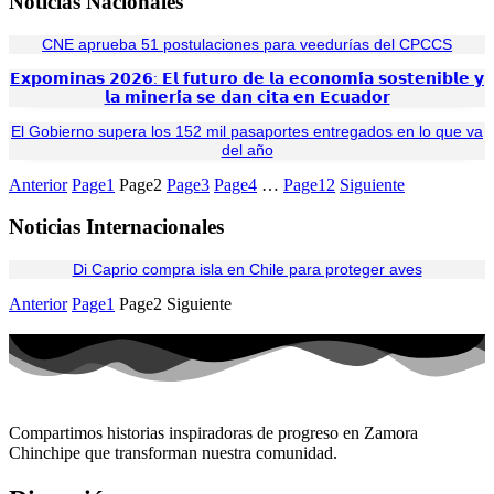
Noticias Nacionales
CNE aprueba 51 postulaciones para veedurías del CPCCS
𝗘𝘅𝗽𝗼𝗺𝗶𝗻𝗮𝘀 𝟮𝟬𝟮𝟲: 𝗘𝗹 𝗳𝘂𝘁𝘂𝗿𝗼 𝗱𝗲 𝗹𝗮 𝗲𝗰𝗼𝗻𝗼𝗺𝗶́𝗮 𝘀𝗼𝘀𝘁𝗲𝗻𝗶𝗯𝗹𝗲 𝘆
𝗹𝗮 𝗺𝗶𝗻𝗲𝗿𝗶́𝗮 𝘀𝗲 𝗱𝗮𝗻 𝗰𝗶𝘁𝗮 𝗲𝗻 𝗘𝗰𝘂𝗮𝗱𝗼𝗿
El Gobierno supera los 152 mil pasaportes entregados en lo que va
del año
Anterior
Page
1
Page
2
Page
3
Page
4
…
Page
12
Siguiente
Noticias Internacionales
Di Caprio compra isla en Chile para proteger aves
Anterior
Page
1
Page
2
Siguiente
Compartimos historias inspiradoras de progreso en Zamora
Chinchipe que transforman nuestra comunidad.